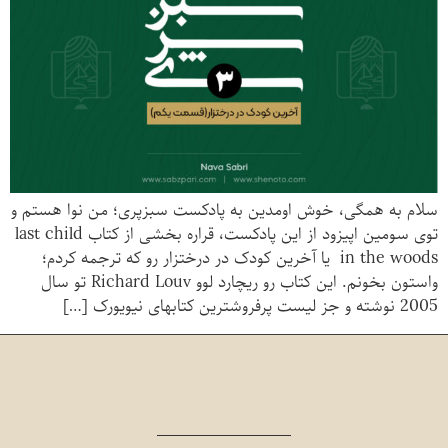
سلام به همگی، خوش اومدین به پادکست سبزپری؛ من نوا هستم و
توی سومین اپیزود از این پادکست، قراره بخشی از کتاب last child
in the woods یا آخرین کودک در درختزار رو که ترجمه کردم؛
واستون بخونم. این کتاب رو ریچارد لوو Richard Louv تو سال
2005 نوشته و جز لیست پرفروشترین کتابهای نیویورک […]